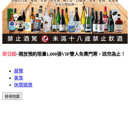
即日起
~
開放預約限量
1,000
張
VIP
雙人免費門票，送完為止！
展覽
美食
休閒娛樂
檢視地圖