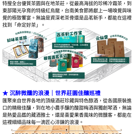
特搜全台優質茶園與在地茶莊，從最高海拔的珍稀冷霜茶，到
東部陽光孕育的特級紅烏龍，台南美食節將獻上一場嗅覺與味
覺的極致饗宴。無論是資深老茶骨還是品茗新手，都能在這裡
找到「命定好茶」
。
★
沉醉微醺的浪漫｜世界莊園佳釀巡禮
匯聚來自世界各地的頂級酒莊珍藏與特色醇酒，從各國原裝進
口的精緻佳釀，到在地小農手釀的酸甜梅酒與獨創琴酒，無論
是熱愛品鑑的藏酒雅士，還是喜愛果香風味的微醺客，都能在
這裡細細品味每一滴匠心淬鍊的浪漫。