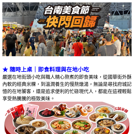
★
隨時上桌｜即食料理與在地小吃
嚴選在地街頭小吃與職人精心熬煮的即食美味，從國華街外酥
內軟的經典米粿，到溫潤養生的慢熬燉湯，無論是尋找府城記
憶的在地饕客，還是追求便利的忙碌現代人，都能在這裡輕鬆
享受熱騰騰的極致美味
。