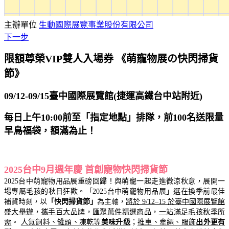
主辦單位
生動國際展覽事業股份有限公司
下一步
限額尊榮VIP雙人入場券
《萌寵物展の快閃掃貨
節》
09/12-09/15
臺中國際展覽館
(
捷運高鐵台中站附近)
每日上午10:00前至「指定地點」排隊，前100名送限量
早鳥福袋，額滿為止！
2025台中9月週年慶 首創寵物快閃掃貨節
2025台中萌寵物用品展重磅回歸！與萌寵一起走進微涼秋意，展開一
場專屬毛孩的秋日狂歡。「2025台中萌寵物用品展」選在換季前最佳
補貨時刻，以
「快閃掃貨節」
為主軸，
將於 9/12–15 於臺中國際展覽館
盛大舉辦
，
攜手百大品牌
，
匯聚萬件精選商品
，
一站滿足毛孩秋季所
需
。
人氣飼料、罐頭、凍乾等
美味升級
；
推車、牽繩、服飾
出外更有