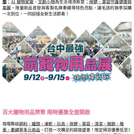
型
；
AI 寵物家電
、
文創小物
為生活增添新意；
保健、美容守護健康與
美麗
。限量新品首發與客製名牌牽繩等特色亮點，讓毛孩的換季採購
一次到位，一同迎接全新生活節奏！
百大寵物用品齊聚 限時優惠全面開啟
現場集結
飼料、罐頭、凍乾、玩具、保健、美容、清潔、服飾、推
車、牽繩等多元商品
，打造一次購足的超值盛會！限定掃貨優惠低至3