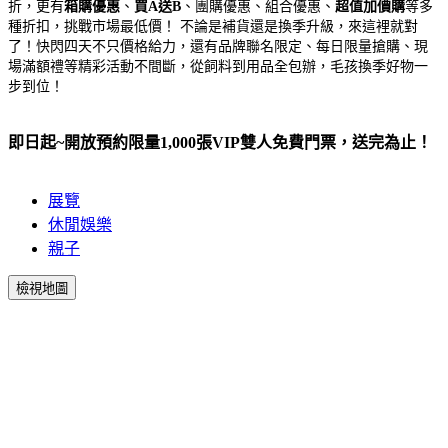
折，更有
箱購優惠
、
買A送B
、團購優惠、組合優惠、
超值加價購
等多
種折扣，挑戰市場最低價！ 不論是補貨還是換季升級，來這裡就對
了！快閃四天不只價格給力，還有品牌聯名限定、每日限量搶購、現
場滿額禮等精彩活動不間斷，從飼料到用品全包辦，毛孩換季好物一
步到位！
即日起
~
開放預約限量
1,000
張
VIP
雙人免費門票，送完為止！
展覽
休閒娛樂
親子
檢視地圖